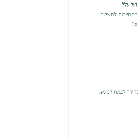
ול עלי'
.
בשיחות שאני מקיימת עם מתעניינים בטיפול, הקושי מגיע בצורות רבות – השעה או המיקום, התחייבות לתשלום, 
'. 
מתייעצים עם חברים שעמדו בפני שינויים לאחרונה ויכולים להגיד משהו על התהליך, על הבחירה לצאת למסע. 