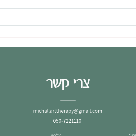
רשימת ציוד וחמרי אמנות מומלצים
הדרכה 
לעבודה מרחוק ב"סטודיו ביתי"
עצמאית
צרי קשר
michal.arttherapy@gmail.com
050-7221110
ם
*
טלפון