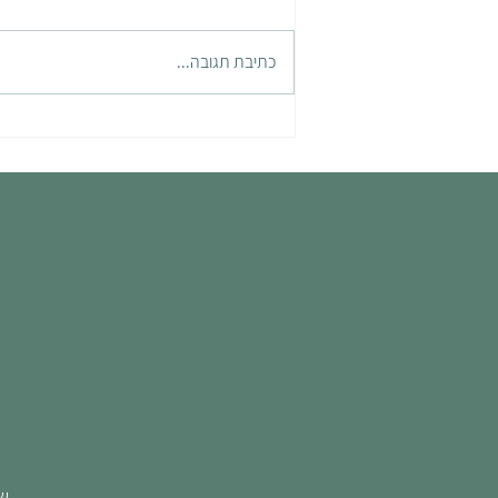
תשישות חמלה
כתיבת תגובה...
ש