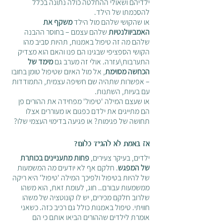
ילדיהם ושאולי ההחלטה כולה נתונה בכלל 
להסכמתו של הילד.
או שהקושי שלהם מול הילד 
משקף את 
האמביוולנטיות
 שלהם עצמם – בחוסר ההבנה 
שלהם מה זה טיפול באמנות, תהיות סביב מהו 
הקושי הספציפי שבגינו הם פנו והאם הוא מצדיק 
התערבות\עזרה. אולי זה מערב גם
 מימד של 
הכחשה מסוימת
, אל מול האיום שטיפול טומן בחובו 
– אפשרות שתהיה שם חשיפה עצמית, התמודדות 
עם בעיות, השתנות. 
או שעצם המילה 'טיפול' מפחידה את ההורים פן 
הם מתייגים את ילדם כפגום או מעוררים אצלו 
תחושה של פגימות? או פגיעה בדימוי העצמי שלו? 
אז באמת לא להגיד כלום?  
ילדים, בעיקר צעירים, 
פחות מתעניינים בכותרת 
של המפגש
. חלקם אף לא יודעים מה המשמעות 
של להיות בטיפול ולפיכך המילה 'טיפול' היא ריקה 
ממשמעות עבורם.. חוג, לעומת זאת, הוא משהו 
שלרוב חלקם מכירים, יש לו קונוטציה של משהו 
חוויתי. טיפול באמנות כולל גם רכיב כזה. כשאני 
אומרת לילדים שההורים הביאו אותם כי הם 