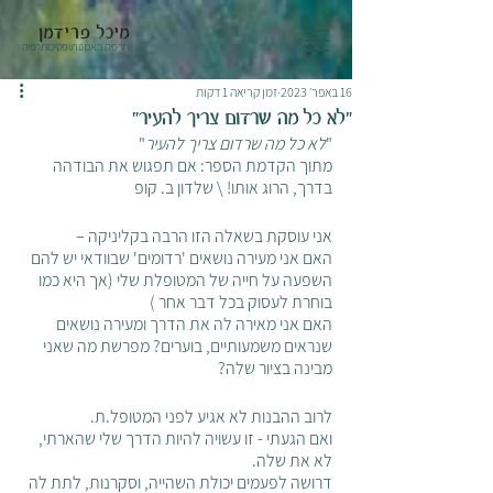
מיכל פרידמן
תרפיה באמנות ופסיכותרפיה
16 באפר׳ 2023
זמן קריאה 1 דקות
"לא כל מה שרדום צריך להעיר"
"
לא כל מה שרדום צריך להעיר
"
מתוך הקדמת הספר: אם תפגוש את הבודהה 
בדרך, הרוג אותו! \ שלדון ב. קופ
אני עוסקת בשאלה הזו הרבה בקליניקה – 
האם אני מעירה נושאים 'רדומים' שבוודאי יש להם 
השפעה על חייה של המטופלת שלי (אך היא כמו 
בוחרת לעסוק בכל דבר אחר ) 
האם אני מאירה לה את הדרך ומעירה נושאים 
שנראים משמעותיים, בוערים? מפרשת מה שאני 
מבינה בציור שלה? 
לרוב ההבנות לא אגיע לפני המטופל.ת.
ואם הגעתי - זו עשויה להיות הדרך שלי שהארתי, 
לא את שלה.
דרושה לפעמים יכולת השהייה, וסקרנות, לתת לה 