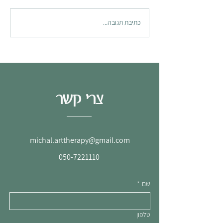
כתיבת תגובה...
ת למטפלות בקליניקה
רשימת ציוד וחמרי אמנות מומלצים
לעבודה מרחוק ב"סטודיו ביתי"
צרי קשר
michal.arttherapy@gmail.com
050-7221110
שם
*
טלפון