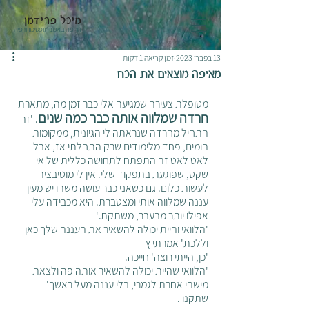
מיכל פרידמן
תרפיה באמנות ופסיכותרפיה
13 בפבר׳ 2023
זמן קריאה 1 דקות
מאיפה מוצאים את הכח
מטופלת צעירה שמגיעה אלי כבר זמן מה, מתארת 
חרדה שמלווה אותה כבר כמה שנים
. 'זה 
התחיל מחרדה שנראתה לי הגיונית, ממקומות 
הומים, פחד מלימודים שרק התחלתי אז, אבל 
לאט לאט זה התפתח לתחושה כללית של אי 
שקט, שפוגעת בתפקוד שלי. אין לי מוטיבציה 
לעשות כלום. גם כשאני כבר עושה משהו יש מעין 
עננה שמלווה אותי ומצטברת. היא מכבידה עלי 
אפילו יותר מבעבר, משתקת.'
'הלוואי והיית יכולה להשאיר את העננה שלך כאן 
וללכת' אמרתי ץ
'כן, הייתי רוצה' חייכה.
'הלוואי שהיית יכולה להשאיר אותה פה ולצאת 
מישהי אחרת לגמרי, בלי עננה מעל ראשך'
שתקנו . 