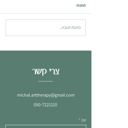
תגובות
משחק מר. סקוויגל
כתיבת תגובה...
צרי קשר
michal.arttherapy@gmail.com
050-7221110
שם
*