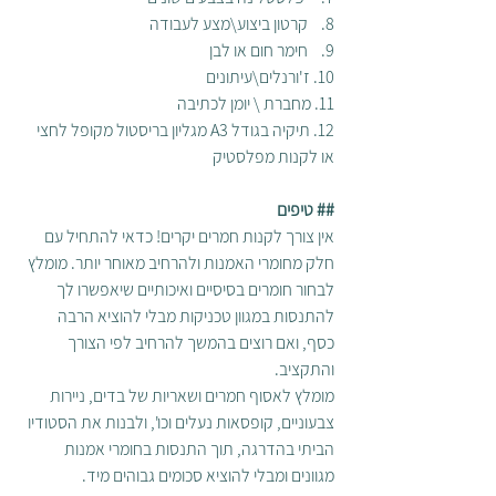
8.    קרטון ביצוע\מצע לעבודה
9.    חימר חום או לבן 
10. ז'ורנלים\עיתונים
11. מחברת \ יומן לכתיבה
12. תיקיה בגודל A3 מגליון בריסטול מקופל לחצי 
או לקנות מפלסטיק
## טיפים
אין צורך לקנות חמרים יקרים! כדאי להתחיל עם 
חלק מחומרי האמנות ולהרחיב מאוחר יותר. מומלץ 
לבחור חומרים בסיסיים ואיכותיים שיאפשרו לך 
להתנסות במגוון טכניקות מבלי להוציא הרבה 
כסף, ואם רוצים בהמשך להרחיב לפי הצורך 
והתקציב.
מומלץ לאסוף חמרים ושאריות של בדים, ניירות 
צבעוניים, קופסאות נעלים וכו', ולבנות את הסטודיו 
הביתי בהדרגה, תוך התנסות בחומרי אמנות 
מגוונים ומבלי להוציא סכומים גבוהים מיד.