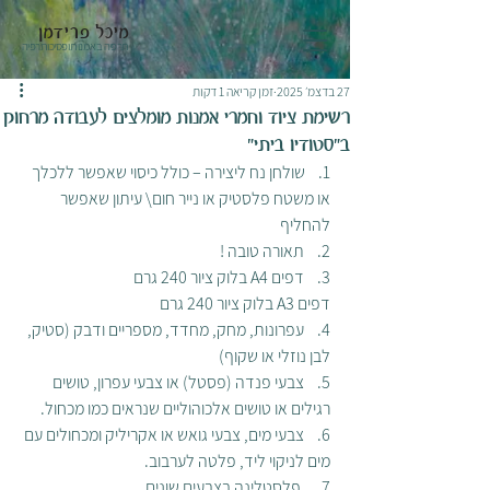
מיכל פרידמן
תרפיה באמנות ופסיכותרפיה
27 בדצמ׳ 2025
זמן קריאה 1 דקות
רשימת ציוד וחמרי אמנות מומלצים לעבודה מרחוק
ב"סטודיו ביתי"
1.    שולחן נח ליצירה – כולל כיסוי שאפשר ללכלך 
או משטח פלסטיק או נייר חום\ עיתון שאפשר 
להחליף
2.    תאורה טובה !
3.    דפים A4 בלוק ציור 240 גרם
דפים A3 בלוק ציור 240 גרם
4.    עפרונות, מחק, מחדד, מספריים ודבק (סטיק, 
לבן נוזלי או שקוף)
5.    צבעי פנדה (פסטל) או צבעי עפרון, טושים 
רגילים או טושים אלכוהוליים שנראים כמו מכחול.
6.    צבעי מים, צבעי גואש או אקריליק ומכחולים עם 
מים לניקוי ליד, פלטה לערבוב.   
7.     פלסטלינה בצבעים שונים