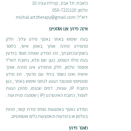
כתובת: תל אביב, קהילת ונציה 10
טלפון: 050-7221110
דוא"ל: michal.art.therapy@gmail.com
איזה מידע אנו אוספים
בעת שימוש באתר נאסף מידע עליך. חלק
מהמידע מזהה אותך באופן אישי, כלומר
בשמךובכתובתך, זהו המידע שאתה מוסר ביודעין
בעת מילוי הטופס, כגון: שם מלא, כתובת דוא"ל
ומספר טלפון. חלק מהמידע אינו מזהה אותך
אישית ואינו נשמר ביחד עם פרטיך. זהו מידע
סטטיסטי ומצטבר הנוגע לנתוני שימוש באתר , כגון
כתובת IP, עוגיות, דפים שנצפו, מהיכן הגעת
לעמוד, כתובת האינטרנט (IP ) שממנה פנית ועוד.
המידע נאסף באמצעות טופס יצירת קשר, פניות
בטלפון או בהודעות והאמצעות כלים אוטומטיים.
מאגר מידע