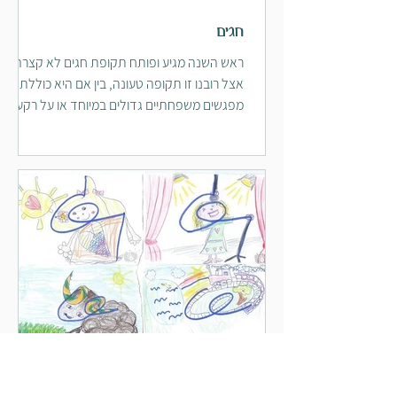
בושה. פריון ואמהות – קושי להרות,
טיפולי פוריות, פונדקאות, אובדן,
חגים
דיכאון אחרי לידה. קריירה, מימוש
ראש השנה מגיע ופותח תקופת חגים לא קצרה.
ועשייה חברתית – שאלות של מימוש,
אצל רובנו זו תקופה טעונה, בין אם היא כוללת
הגשמה, תחושת ערך מקצועי. איזון
מפגשים משפחתיים גדולים במיוחד או על רקע
בין הבית לעבודה. שחיקה, אשמה,
תחושה של בדידות,
צורך בשינוי, שאלות על משמעות
וערך. טיפול בבן משפחה - טיפול בבן
זוג עם מגבלה או מחלה או בהורים
מבוגרים או בילד עם צרכים מיוחדים.
צורך בפיתוח אישי ורוחני – חיפוש
עצמי, צמיחה, תחושת משמעות
והתפתחות, מקום המגדר בזהות
שלי. רווחה נפשית (well-being) –
מנטלית ופיסית - איך לחיות חיים
מלאים, יצירתיים, בריאים, מחוברים.
משחק מר. סקוויגל