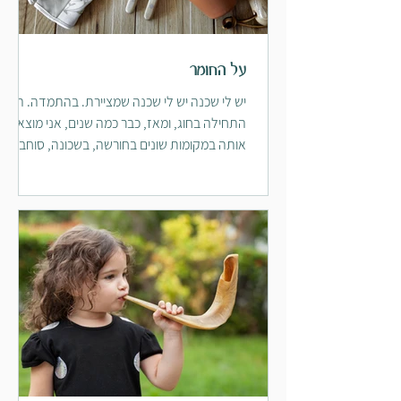
עמדה מוסרית עשירה, רגשית
תחושת ריחוק, שחיקה בזוגיות, קשר
ומבוססת הקשר. היא העניקה תוקף
עם עצמי בתוך קשר עם אחר, קושי
עמוק לא רק לתוכן הרגשי אלא גם
להציב גבולות. גירושין, פרידה, הורות.
על החומר
לאופן שבו נשים מדברות, שואלות,
מתח בין "אני לעצמי" ל"אני לאחרים"
מהססות, מבקשות, ומתלבטות. כל
יש לי שכנה יש לי שכנה שמציירת. בהתמדה. היא
– ריצוי, אשמה, קונפליקטים סביב
אלו אינם סימני חולשה, אלא עדות
התחילה בחוג, ומאז, כבר כמה שנים, אני מוצאת
הצבת גבולות ונאמנות לעצמי.
לריבוי קולות פנימיים וריבוי משמעויות,
אותה במקומות שונים בחורשה, בשכונה, סוחבת כן
שחיקה ודיכוי רגשי – שחיקה
לניסיון לשמר יחסים ולשמור על
ציור,...
באמהות, בזוגיות, דיכוי והדחקת
נאמנות לעצמן ולאחרים. היא דיברה
רגשות מול צורך בהקשבה לעצמי.
על "קול נשי" והצורך לתת לו
פגיעה או הטרדה מינית וטראומה -
לגיטימציה, צבע, צורה ונוכחות.
צורך בשיקום תחושת שליטה וביטחון.
העבודה הטיפולית אם כן הינה בראש
זהות נשית משתנה – גיל המעבר,
ובראשונה ריפוי פרטני, אך בראי רחב
הזדקנות, שינוי בזהות עצמית
יותר, פעולה של שיקום קולה של
הגופנית, חוויות של אובדן, שינויים
האישה בעולם — קול שאינו רק אישי,
בתפיסת העצמי והחברתי. תחושת
אלא גם פוליטי, מוסרי ותרבותי.
ערך ומשמעות בשלב חיים זה. דימוי
גוף ומיניות – נתק מהגוף, ביקורת
עצמית, קושי בביטוי מיני או חוויות של